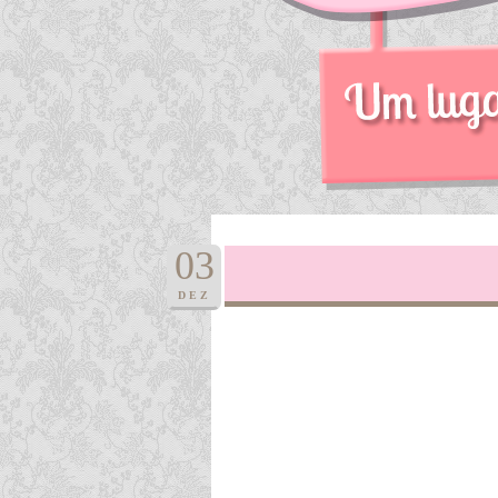
03
DEZ
EMB
RO
2010