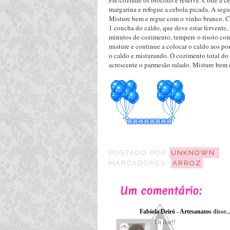
Pré-cozinhe os brócolis e reserve. Corte a 
margarina e refogue a cebola picada. A segui
Misture bem e regue com o vinho branco. C
1 concha do caldo, que deve estar fervente
minutos de cozimento, tempere o risoto com
misture e continue a colocar o caldo aos po
o caldo e misturando. O cozimento total do
acrescente o parmesão ralado. Misture bem 
POSTADO POR
UNKNOWN
MARCADORES:
ARROZ
Um comentário:
Fabíola Deiró - Artesanatos
disse..
Oi flor!!