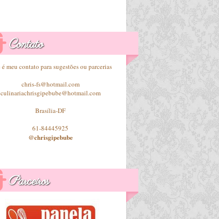
Contato
 é meu contato para sugestões ou parcerias
chris-fs@hotmail.com
culinariachrisgipebube@hotmail.com
Brasília-DF
61-84445925
@chrisgipebube
Parceiros