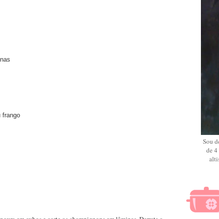
inas
 frango
Sou de
de 4
alt