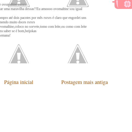
e ovomaltine rsrsrs
star uma maravilha dessas!!Eu amoooo ovomaltine sou igual
mpro até dois pacotes por mês rsrsrs é claro que engordei uns
omendo muito doces rsrsrs
vomaltine,coloco no sorvete,tomo com leite,ou como com leite
ra saber se é bom,beijokas
semana!
Página inicial
Postagem mais antiga