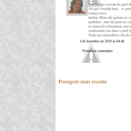
Vim buscar a receita do pavê d
Aii que covardia hem... vc po
criança rsrsrs
minhas filhas não gostam eu co
quilinhos...mas faz parte né c
eu nunca fiz sobremesas com o
condensado,vou fazer o pavê p
Tenha um maravilhoso fim de 
3 de dezembro de 2010 às 04:40
Postar um comentário
Postagem mais recente