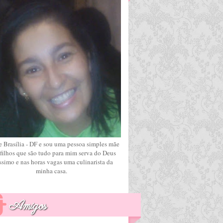
 Brasília - DF e sou uma pessoa simples mãe
 filhos que são tudo para mim serva do Deus
issimo e nas horas vagas uma culinarista da
minha casa.
Amigos