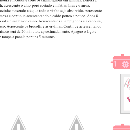
cenoura em cubos e corte os champignons em lâminas. Derreta a
r, acrescente o alho-poró cortado em fatias finas e o arroz.
ozinhe mexendo até que todo o vinho seja absorvido. Acrescente
, mexa e continue acrescentando o caldo pouco a pouco. Após 8
 sal e pimenta-do-reino. Acrescente os champignons e a cenoura,
uco. Acrescente os brócolis e as ervilhas. Continue acrescentando
 risoto será de 20 minutos, aproximadamente. Apague o fogo e
e tampe a panela por uns 5 minutos.
.